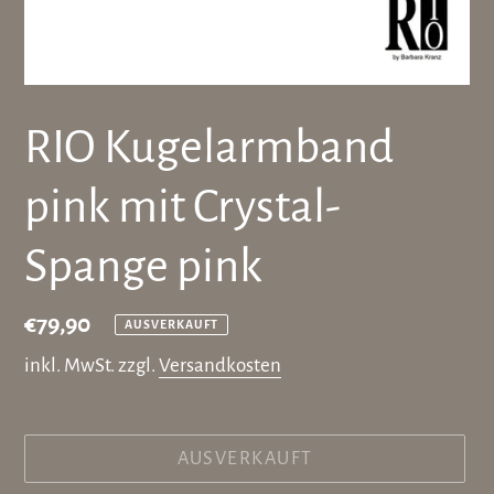
RIO Kugelarmband
pink mit Crystal-
Spange pink
Normaler
€79,90
AUSVERKAUFT
Preis
inkl. MwSt. zzgl.
Versandkosten
AUSVERKAUFT