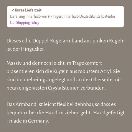
✔
Kurze Lieferzeit
Lieferung innerhalb von 1-7 Tagen, innerhalb Deutschlands kostenlos
Our Shipping Policy
Produkt
Dieses edle Doppel-Kugelarmband aus pinken Kugeln
wird
ist der Hingucker.
zum
Warenkorb
Massiv und dennoch leicht im Tragekomfort
hinzugefügt
präsentieren sich die Kugeln aus robustem Acryl. Sie
sind doppelreihig angelegt und an der Oberseite mit
neun eingefassten Crystalsteinen verbunden.
Das Armband ist leicht flexibel dehnbar, so dass es
bequem über die Hand zu ziehen geht. Handgefertigt
- made in Germany.