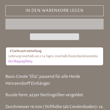
IN DEN WARENKORB LEGEN
✔
Lieferzeit mittellang
Lieferung innerhalb von 7-14 Tagen, innerhalb Deutschlands kostenlos
Our Shipping Policy
Produkt
Basis-Creole "Ella", passend für alle Heide
wird
Heinzendorff Einhänger.
zum
Warenkorb
Runde Form, 925er Sterlingsilber vergoldet.
hinzugefügt
Durchmesser 16 mm / Stifthöhe (ab Creolenboden): ca.