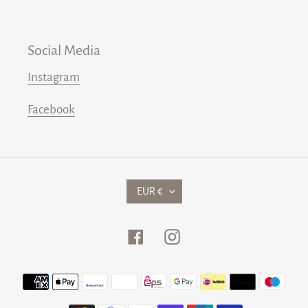
Social Media
Instagram
Facebook
W
EUR €
Ä
H
Facebook
Instagram
R
U
Zahlungsmethoden
N