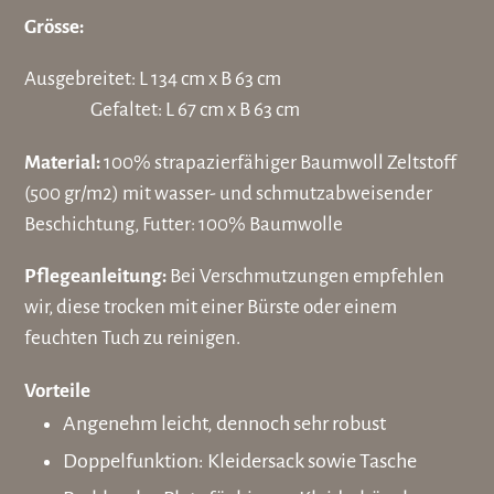
hinzugefügt
Grösse:
Ausgebreitet: L 134 cm x B 63 cm
Gefaltet: L 67 cm x B 63 cm
Material:
100% strapazierfähiger Baumwoll Zeltstoff
(500 gr/m2) mit wasser- und schmutzabweisender
Beschichtung, Futter: 100% Baumwolle
Pflegeanleitung:
Bei Verschmutzungen empfehlen
wir, diese trocken mit einer Bürste oder einem
feuchten Tuch zu reinigen.
Vorteile
Angenehm leicht, dennoch sehr robust
Doppelfunktion: Kleidersack sowie Tasche