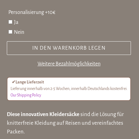
Personalisierung +10€
Ja
Nein
IN DEN WARENKORB LEGEN
Weitere Bezahlmöglichkeiten
✔
Lange Lieferzeit
Lieferung innerhalb von 2-5 Wochen, innerhalb Deutschlands kostenfrei.
Our Shipping Policy
Produkt
Diese innovativen Kleidersäcke
sind die Lösung
für
wird
knitterfreie Kleidung auf Reisen und vereinfachtes
zum
Packen
.
Warenkorb