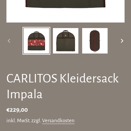
VORHERIGER
NÄC
SCHIEBER
SCH
CARLITOS Kleidersack
Impala
Normaler
€229,00
Preis
inkl. MwSt. zzgl.
Versandkosten